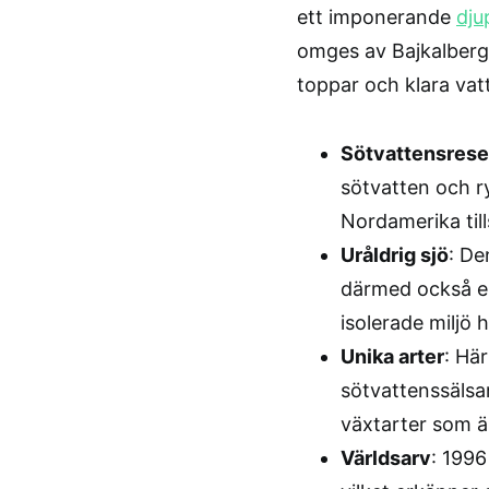
ett imponerande
dju
omges av Bajkalberge
toppar och klara vat
Sötvattensrese
sötvatten och r
Nordamerika ti
Uråldrig sjö
: De
därmed också en
isolerade miljö 
Unika arter
: Hä
sötvattenssälsa
växtarter som ä
Världsarv
: 1996