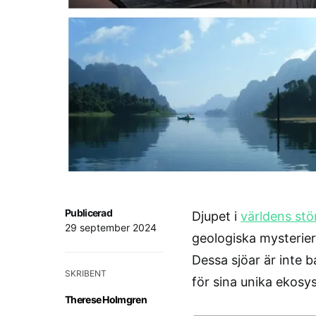
Publicerad
Djupet i
världens stö
29 september 2024
geologiska mysterier
Dessa sjöar är inte 
SKRIBENT
för sina unika ekosy
Therese Holmgren