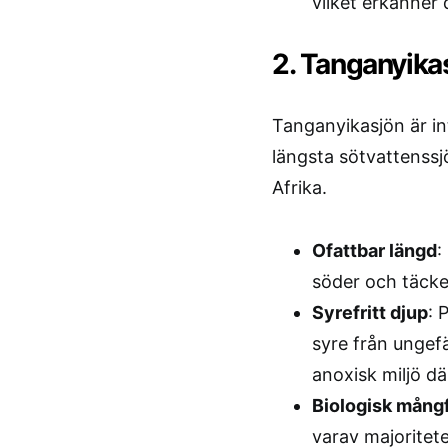
vilket erkänner
2. Tanganyika
Tanganyikasjön är in
längsta sötvattenssjö
Afrika.
Ofattbar längd
:
söder och täcke
Syrefritt djup
: 
syre från ungef
anoxisk miljö dä
Biologisk mång
varav majoritet