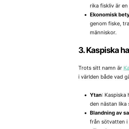
rika fiskliv är e
Ekonomisk bet
genom fiske, tr
människor.
3. Kaspiska ha
Trots sitt namn är
Ka
i världen både vad g
Ytan
: Kaspiska 
den nästan lika
Blandning av sa
från sötvatten i 