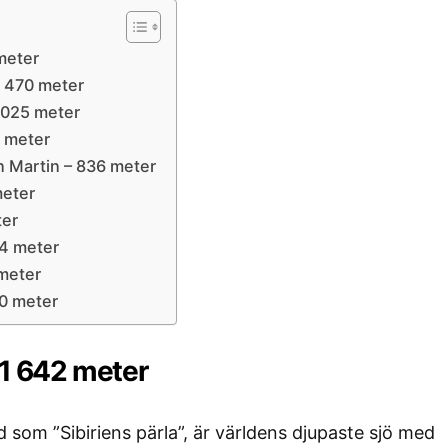
 meter
1 470 meter
1 025 meter
0 meter
n Martin – 836 meter
meter
ter
14 meter
 meter
90 meter
– 1 642 meter
 som ”Sibiriens pärla”, är världens djupaste sjö med