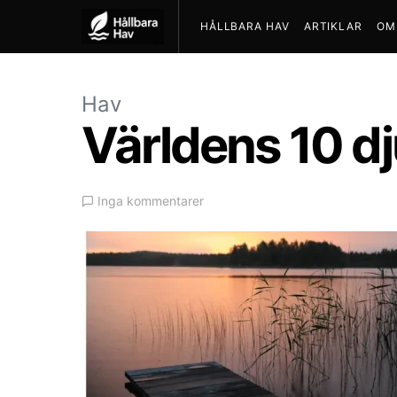
HÅLLBARA HAV
ARTIKLAR
OM
Hav
Världens 10 dj
Inga kommentarer