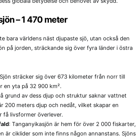
 dess globala betydelse och behovet av skydd.
sjön – 1 470 meter
te bara världens näst djupaste sjö, utan också den
n på jorden, sträckande sig över fyra länder i östra
 Sjön sträcker sig över 673 kilometer från norr till
r en yta på 32 900 km².
På grund av dess djup och struktur saknar vattnet
är 200 meters djup och nedåt, vilket skapar en
r få livsformer överlever.
fald
: Tanganyikasjön är hem för över 2 000 fiskarter,
en är ciklider som inte finns någon annanstans. Sjöns