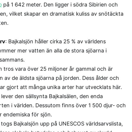
p
på 1 642 meter. Den ligger i södra Sibirien och
n, vilket skapar en dramatisk kuliss av snötäckta
ten.
rv
: Bajkalsjön håller cirka 25 % av världens
ymmer mer vatten än alla de stora sjöarna i
llsammans.
n tros vara över 25 miljoner år gammal och är
 av de äldsta sjöarna på jorden. Dess ålder och
har gjort att många unika arter har utvecklats här.
r lever den sällsynta Bajkalsälen, den enda
rten i världen. Dessutom finns över 1 500 djur- och
r endemiska för sjön.
 togs Bajkalsjön upp på UNESCOS världsarvslista,