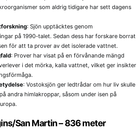
kroorganismer som aldrig tidigare har sett dagens
tforskning
: Sjön upptäcktes genom
ngar på 1990-talet. Sedan dess har forskare borrat
en för att ta prover av det isolerade vattnet.
fald
: Prover har visat på en förvånande mängd
rlever i det mörka, kalla vattnet, vilket ger insikter
ningsförmåga.
etydelse
: Vostoksjön ger ledtrådar om hur liv skulle
på andra himlakroppar, såsom under isen på
uropa.
gins/San Martin – 836 meter