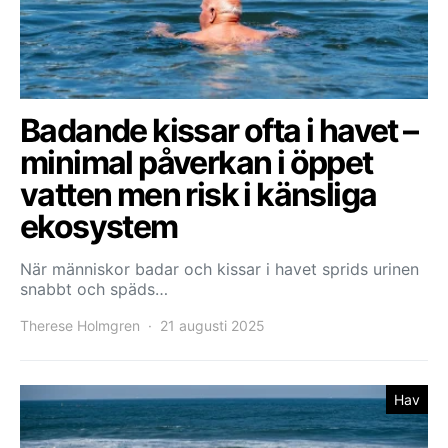
Badande kissar ofta i havet –
minimal påverkan i öppet
vatten men risk i känsliga
ekosystem
När människor badar och kissar i havet sprids urinen
snabbt och späds…
Therese Holmgren
21 augusti 2025
Hav