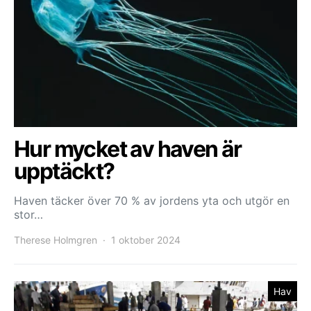
Hur mycket av haven är
upptäckt?
Haven täcker över 70 % av jordens yta och utgör en
stor…
Therese Holmgren
1 oktober 2024
Hav